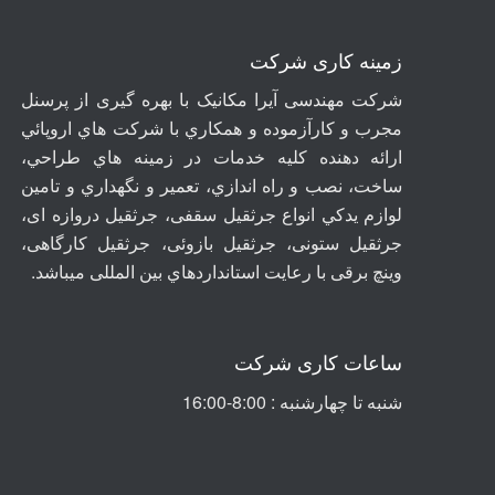
زمینه کاری شرکت
شرکت مهندسی آيرا مکانيک با بهره گیری از پرسنل
مجرب و کارآزموده و همکاري با شرکت هاي اروپائي
ارائه دهنده کلیه خدمات در زمينه هاي طراحي،
ساخت، نصب و راه اندازي، تعمير و نگهداري و تامين
لوازم يدکي انواع جرثقيل سقفی، جرثقيل دروازه ای،
جرثقيل ستونی، جرثقيل بازوئی، جرثقیل کارگاهی،
وینچ برقی با رعايت استانداردهاي بين المللی ميباشد
.
ساعات کاری شرکت
شنبه تا چهارشنبه : 8:00-16:00