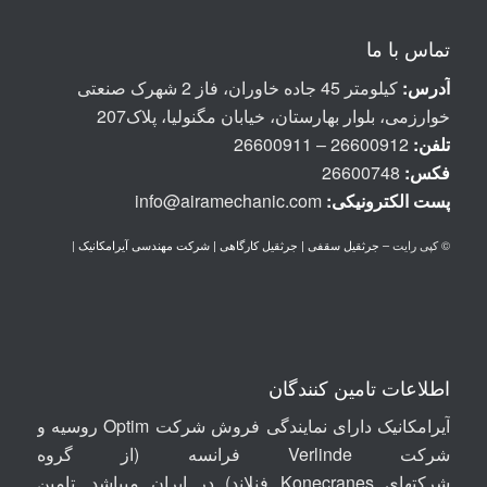
تماس با ما
آدرس:
کیلومتر 45 جاده خاوران، فاز 2 شهرک صنعتی
خوارزمی، بلوار بهارستان، خیابان مگنولیا، پلاک207
تلفن:
26600912 – 26600911
فکس:
26600748
پست الكترونيكی:
info@airamechanic.com
© کپی رایت –
جرثقیل سقفی | جرثقیل کارگاهی | شرکت مهندسی آیرامکانیک
|
اطلاعات تامین کنندگان
آیرامکانیک دارای نمایندگی فروش شرکت Optim روسیه
و
شرکت
Verlinde
فرانسه (از گروه
شرکتهای
Konecranes
فنلاند) در ایران میباشد. تامین