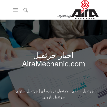
اخبار جرثقیل
AiraMechanic.com
جرثقیل سقفی | جرثقیل دروازه ای | جرثقیل ستونی |
جرثقیل بازویی