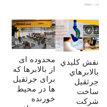
۱۳۹۷/۱۰/۱۹
محدوده ای
نقش کليدي
از بالابرها که
بالابرهاي
برای جرثقیل
جرثقيل
ها در محیط
ساخت
خورنده
شرکت