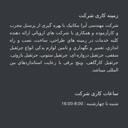
زمینه کاری شرکت
شرکت مهندسی آيرا مکانيک با بهره گیری از پرسنل مجرب
و کارآزموده و همکاري با شرکت هاي اروپائي ارائه دهنده
کلیه خدمات در زمينه هاي طراحي، ساخت، نصب و راه
اندازي، تعمير و نگهداري و تامين لوازم يدکي انواع جرثقيل
سقفی، جرثقيل دروازه ای، جرثقيل ستونی، جرثقيل بازوئی،
جرثقیل کارگاهی، وینچ برقی با رعايت استانداردهاي بين
المللی ميباشد
.
ساعات کاری شرکت
شنبه تا چهارشنبه : 8:00-16:00