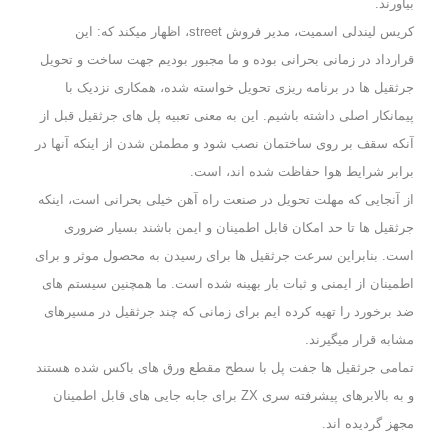
بیاورند.
کریس لیندلی اسمیت، مدیر فروش street، اظهار میکند که: این
قرارداد در زمانی بحرانی بوده و ما مجبور بودیم جهت ساخت و تحویل
جرثقیل ها در برنامه ریزی تحویل خواسته شده، همکاری نزدیک با
پیمانکار اصلی داشته باشیم.
این به معنی تعبیه پل های جرثقیل قبل از
آنکه سقف بر روی ساختمان نصب شود و مطمئن شدن از اینکه آنها در
برابر شرایط هوا حفاظت شده اند، است.
از آنجایی که مهلت تحویل در صنعت راه آهن خیلی بحرانی است، اینکه
جرثقیل ها تا حد امکان قابل اطمینان و ایمن باشند بسیار ضروری
است. بنابراین سرعت جرثقیل ها برای رسیدن به محصول موثر و برای
اطمینان از ایمنی و ثبات بار بهینه شده است.
ما همچنین سیستم های
ضد برخورد را تهیه کرده ایم برای زمانی که چند جرثقیل در مسیرهای
مشابه قرار میگیرند.
تمامی جرثقیل ها جفت پل با سطح مقطع ورق های باکس شده هستند
و به بالابرهای پیشرفته سری ZX برای جابه جایی های قابل اطمینان
مجهز گردیده اند.