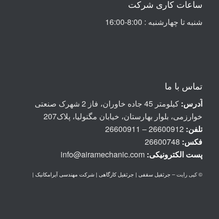
ساعات کاری شرکت
شنبه تا چهارشنبه : 8:00-16:00
تماس با ما
آدرس:
کیلومتر 45 جاده خاوران، فاز 2 شهرک صنعتی
خوارزمی، بلوار بهارستان، خیابان مگنولیا، پلاک207
تلفن:
26600912 – 26600911
فکس:
26600748
پست الكترونيكی:
info@airamechanic.com
© کپی رایت –
جرثقیل سقفی | جرثقیل کارگاهی | شرکت مهندسی آیرامکانیک
|