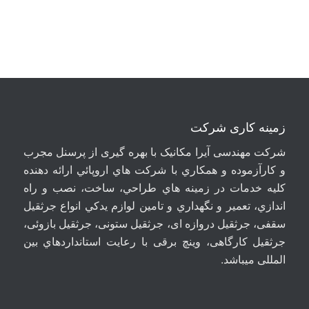
زمینه کاری شرکت
شرکت مهندسی آيرا مکانيک با بهره گیری از پرسنل مجرب
و کارآزموده و همکاري با شرکت هاي اروپائي ارائه دهنده
کلیه خدمات در زمينه هاي طراحي، ساخت، نصب و راه
اندازي، تعمير و نگهداري و تامين لوازم يدکي انواع جرثقيل
سقفی، جرثقيل دروازه ای، جرثقيل ستونی، جرثقيل بازوئی،
جرثقیل کارگاهی، وینچ برقی با رعايت استانداردهاي بين
المللی ميباشد
.