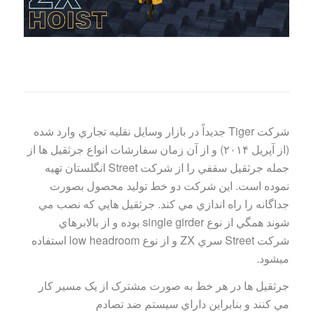
شرکت Tiger جديداً در بازار وسايل نقليه تجاري وارد شده
(از آپريل ۲۰۱۴) و از آن زمان سفارشات انواع جرثقيل ها از
جمله جرثقيل سقفي را از شرکت Street انگلستان تهيه
نموده است. اين شرکت دو خط توليد محصول بصورت
جداگانه را راه اندازي مي کند. جرثقيل هايي که نصب مي
شوند همگي از نوع single girder بوده و از بالابرهاي
شرکت Street سري ZX و از نوع low headroom استفاده
ميشود.
جرثقيل ها در هر خط به صورت مشترک از يک مسير کار
مي کنند و بنابراين داراي سيستم ضد تصادم