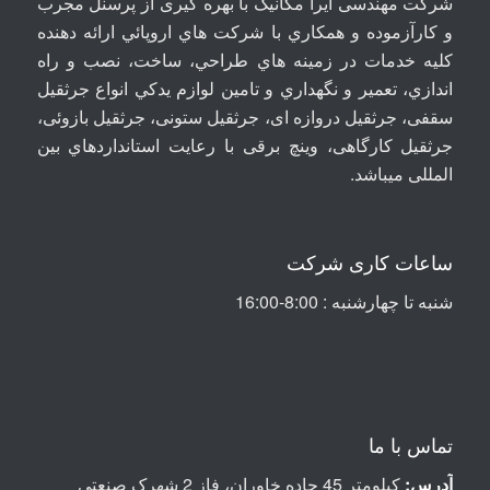
شرکت مهندسی آيرا مکانيک با بهره گیری از پرسنل مجرب
و کارآزموده و همکاري با شرکت هاي اروپائي ارائه دهنده
کلیه خدمات در زمينه هاي طراحي، ساخت، نصب و راه
اندازي، تعمير و نگهداري و تامين لوازم يدکي انواع جرثقيل
سقفی، جرثقيل دروازه ای، جرثقيل ستونی، جرثقيل بازوئی،
جرثقیل کارگاهی، وینچ برقی با رعايت استانداردهاي بين
المللی ميباشد
.
ساعات کاری شرکت
شنبه تا چهارشنبه : 8:00-16:00
تماس با ما
آدرس:
کیلومتر 45 جاده خاوران، فاز 2 شهرک صنعتی