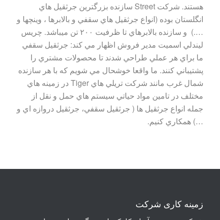
هستند. شرکت Street سازنده بزرگترين جرثقيل هاي
انگلستان بوده (انواع جرثقيل هاي سقفي و بالابرها ، وينچها و
….) و سازنده بالابرهاي تا ظرفيت ۲۰۰ تن ميباشد. چريس
ليندلي اسميت مدير فروش اظهار مي کند: جرثقيل سقفي
ما براي هر عملي طراحي شدند تا محصولات مشتري را
پشتيباني کنند. ما واقعا خوشحال مي شويم که با هر سازنده
شمال غرب مانند شرکت تريلي هاي Tiger در زمينه هاي
مختلف در تامين مواد حياتي سيستم هاي حمل و نقل از
جمله انواع جرثقيل ها ( جرثقیل سقفي، جرثقیل دروازه اي و
…) همکاري کنيم.
زمینه کاری شرکت