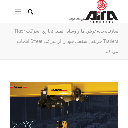
سازنده بدنه تريلي ها و وسايل نقليه تجاري، شرکت Tiger
Trailers جرثقيل سقفي خود را از شرکت Street انتخاب
مي کند