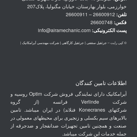
خوارزمی، بلوار بهارستان، خیابان مگنولیا، پلاک207
تلفن:
26600912 – 26600911
فکس:
26600748
پست الكترونيكی:
info@airamechanic.com
© کپی رایت –
جرثقیل سقفی | جرثقیل کارگاهی | شرکت مهندسی آیرامکانیک
|
اطلاعات تامین کنندگان
آیرامکانیک دارای نمایندگی فروش شرکت Optim روسیه
و
شرکت
Verlinde
فرانسه (از گروه
شرکتهای
Konecranes
فنلاند) در ایران میباشد. تامین
بالابرهای سیم بکسلی و زنجیری برای محیطهای معمولی در
صنعت و همچنین تامین تجهیزات ضدانفجار و ضدجرقه از
جمله خدمات این شرکت میباشد.