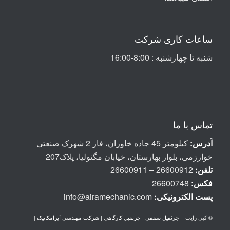
ساعات کاری شرکت
شنبه تا چهارشنبه : 8:00-16:00
تماس با ما
آدرس:
کیلومتر 45 جاده خاوران، فاز 2 شهرک صنعتی
خوارزمی، بلوار بهارستان، خیابان مگنولیا، پلاک207
تلفن:
26600912 – 26600911
فکس:
26600748
پست الكترونيكی:
info@airamechanic.com
© کپی رایت –
جرثقیل سقفی | جرثقیل کارگاهی | شرکت مهندسی آیرامکانیک
|