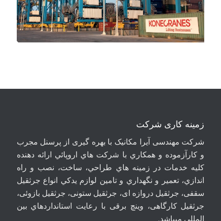
زمینه کاری شرکت
شرکت مهندسی آيرا مکانيک با بهره گیری از پرسنل مجرب
و کارآزموده و همکاري با شرکت هاي اروپائي ارائه دهنده
کلیه خدمات در زمينه هاي طراحي، ساخت، نصب و راه
اندازي، تعمير و نگهداري و تامين لوازم يدکي انواع جرثقيل
سقفی، جرثقيل دروازه ای، جرثقيل ستونی، جرثقيل بازوئی،
جرثقیل کارگاهی، وینچ برقی با رعايت استانداردهاي بين
المللی ميباشد
.