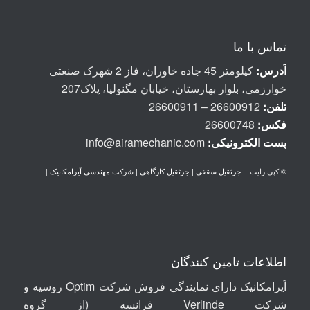
تماس با ما
آدرس:
کیلومتر 45 جاده خاوران، فاز 2 شهرک صنعتی
خوارزمی، بلوار بهارستان، خیابان مگنولیا، پلاک207
تلفن:
26600912 – 26600911
فکس:
26600748
پست الكترونيكی:
info@airamechanic.com
© کپی رایت –
جرثقیل سقفی | جرثقیل کارگاهی | شرکت مهندسی آیرامکانیک
|
اطلاعات تامین کنندگان
آیرامکانیک دارای نمایندگی فروش شرکت Optim روسیه
و
شرکت
Verlinde
فرانسه (از گروه