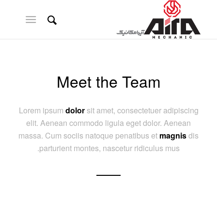
Meet the Team
Lorem ipsum
dolor
sit amet, consectetuer adipiscing
elit. Aenean commodo ligula eget dolor. Aenean
massa. Cum sociis natoque penatibus et
magnis
dis
parturient montes, nascetur ridiculus mus.