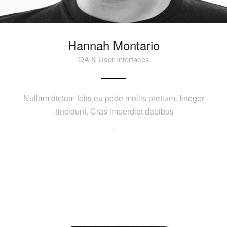
Hannah Montario
QA & User Interfaces
Nullam dictum felis eu pede mollis pretium. Integer
tincidunt. Cras imperdiet dapibus.