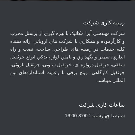
زمینه کاری شرکت
شرکت مهندسی آيرا مکانيک با بهره گیری از پرسنل مجرب
و کارآزموده و همکاري با شرکت هاي اروپائي ارائه دهنده
کلیه خدمات در زمينه هاي طراحي، ساخت، نصب و راه
اندازي، تعمير و نگهداري و تامين لوازم يدکي انواع جرثقيل
سقفی، جرثقيل دروازه ای، جرثقيل ستونی، جرثقيل بازوئی،
جرثقیل کارگاهی، وینچ برقی با رعايت استانداردهاي بين
المللی ميباشد
.
ساعات کاری شرکت
شنبه تا چهارشنبه : 8:00-16:00