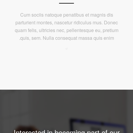
Cum sociis natoque penatibus et magnis dis
parturient montes, nascetur ridiculus mus. Donec
quam felis, ultricies nec, pellentesque eu, pretium
quis, sem. Nulla consequat massa quis enim.
Interested in becoming part of our