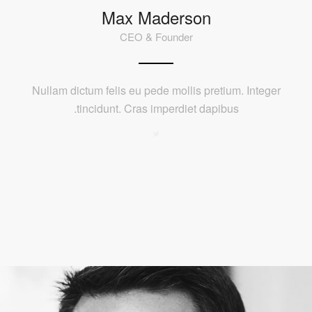
Max Maderson
CEO & Founder
Nullam dictum felis eu pede mollis pretium. Integer
tincidunt. Cras imperdiet dapibus.