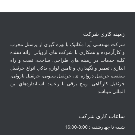
زمینه کاری شرکت
شرکت مهندسی آيرا مکانيک با بهره گیری از پرسنل مجرب
و کارآزموده و همکاري با شرکت هاي اروپائي ارائه دهنده
کلیه خدمات در زمينه هاي طراحي، ساخت، نصب و راه
اندازي، تعمير و نگهداري و تامين لوازم يدکي انواع جرثقيل
سقفی، جرثقيل دروازه ای، جرثقيل ستونی، جرثقيل بازوئی،
جرثقیل کارگاهی، وینچ برقی با رعايت استانداردهاي بين
المللی ميباشد
.
ساعات کاری شرکت
شنبه تا چهارشنبه : 8:00-16:00