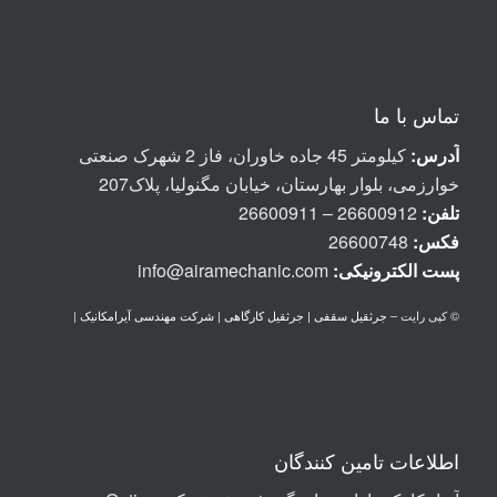
تماس با ما
آدرس:
کیلومتر 45 جاده خاوران، فاز 2 شهرک صنعتی
خوارزمی، بلوار بهارستان، خیابان مگنولیا، پلاک207
تلفن:
26600912 – 26600911
فکس:
26600748
پست الكترونيكی:
info@airamechanic.com
© کپی رایت –
جرثقیل سقفی | جرثقیل کارگاهی | شرکت مهندسی آیرامکانیک
|
اطلاعات تامین کنندگان