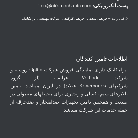
پست الكترونيكی:
info@airamechanic.com
© کپی رایت –
جرثقیل سقفی | جرثقیل کارگاهی | شرکت مهندسی آیرامکانیک
|
اطلاعات تامین کنندگان
آیرامکانیک دارای نمایندگی فروش شرکت Optim روسیه
و
شرکت
Verlinde
فرانسه (از گروه
شرکتهای
Konecranes
فنلاند) در ایران میباشد. تامین
بالابرهای سیم بکسلی و زنجیری برای محیطهای معمولی در
صنعت و همچنین تامین تجهیزات ضدانفجار و ضدجرقه از
جمله خدمات این شرکت میباشد.