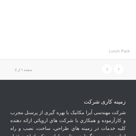
Lunch Pack
2
1
صفحه 1 از 2
زمینه کاری شرکت
شرکت مهندسی آيرا مکانيک با بهره گیری از پرسنل مجرب
و کارآزموده و همکاري با شرکت هاي اروپائي ارائه دهنده
کلیه خدمات در زمينه هاي طراحي، ساخت، نصب و راه
اندازي، تعمير و نگهداري و تامين لوازم يدکي انواع جرثقيل