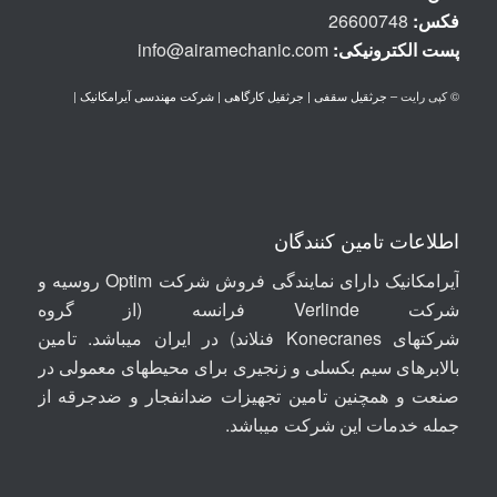
فکس:
26600748
پست الكترونيكی:
info@airamechanic.com
© کپی رایت –
جرثقیل سقفی | جرثقیل کارگاهی | شرکت مهندسی آیرامکانیک
|
اطلاعات تامین کنندگان
آیرامکانیک دارای نمایندگی فروش شرکت Optim روسیه
و
شرکت
Verlinde
فرانسه (از گروه
شرکتهای
Konecranes
فنلاند) در ایران میباشد. تامین
بالابرهای سیم بکسلی و زنجیری برای محیطهای معمولی در
صنعت و همچنین تامین تجهیزات ضدانفجار و ضدجرقه از
جمله خدمات این شرکت میباشد.