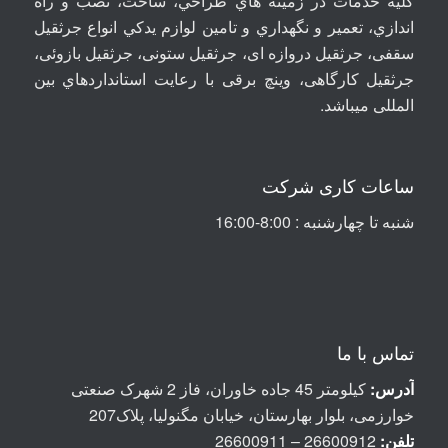
کلیه خدمات در زمينه هاي طراحي، ساخت، نصب و راه
اندازي، تعمير و نگهداري و تامين لوازم يدکي انواع جرثقيل
سقفی، جرثقيل دروازه ای، جرثقيل ستونی، جرثقيل بازوئی،
جرثقیل کارگاهی، وینچ برقی با رعايت استانداردهاي بين
المللی ميباشد
.
ساعات کاری شرکت
شنبه تا چهارشنبه : 8:00-16:00
تماس با ما
آدرس:
کیلومتر 45 جاده خاوران، فاز 2 شهرک صنعتی
خوارزمی، بلوار بهارستان، خیابان مگنولیا، پلاک207
تلفن:
26600912 – 26600911