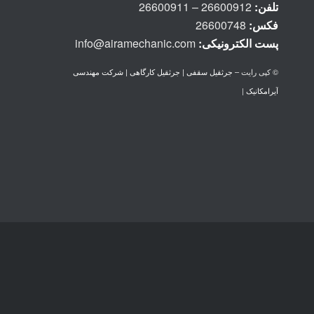
تلفن:
26600912 – 26600911
فکس:
26600748
پست الكترونيكی:
info@airamechanic.com
© کپی رایت –
جرثقیل سقفی | جرثقیل کارگاهی | شرکت مهندسی
آیرامکانیک
|