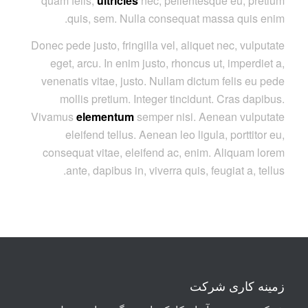
quam felis,
ultricies
nec, pellentesque eu, pretium
quis, sem. Nulla consequat massa quis enim.
Donec pede justo, fringilla vel, aliquet nec, vulputate
eget, arcu. In enim justo, rhoncus ut, imperdiet a,
venenatis vitae, justo. Nullam dictum felis eu pede
mollis pretium. Integer tincidunt. Cras dapibus.
Vivamus
elementum
semper nisi. Aenean vulputate
eleifend tellus. Aenean leo ligula, porttitor eu,
consequat vitae, eleifend ac, enim. Aliquam lorem
ante, dapibus in, viverra quis, feugiat a, tellus.
زمینه کاری شرکت