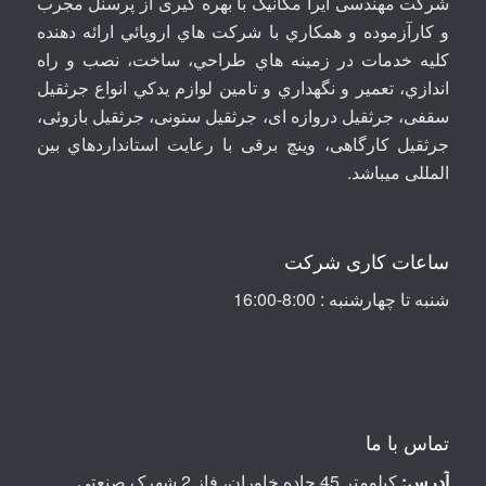
شرکت مهندسی آيرا مکانيک با بهره گیری از پرسنل مجرب
و کارآزموده و همکاري با شرکت هاي اروپائي ارائه دهنده
کلیه خدمات در زمينه هاي طراحي، ساخت، نصب و راه
اندازي، تعمير و نگهداري و تامين لوازم يدکي انواع جرثقيل
سقفی، جرثقيل دروازه ای، جرثقيل ستونی، جرثقيل بازوئی،
جرثقیل کارگاهی، وینچ برقی با رعايت استانداردهاي بين
المللی ميباشد
.
ساعات کاری شرکت
شنبه تا چهارشنبه : 8:00-16:00
تماس با ما
آدرس:
کیلومتر 45 جاده خاوران، فاز 2 شهرک صنعتی