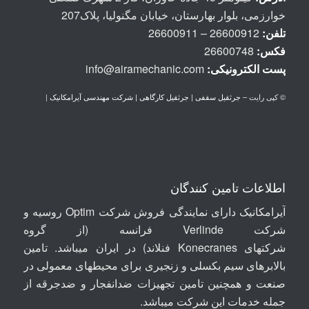
خوارزمی، بلوار بهارستان، خیابان مگنولیا، پلاک207
تلفن:
26600912 – 26600911
فکس:
26600748
پست الكترونيكی:
info@airamechanic.com
© کپی رایت –
جرثقیل سقفی | جرثقیل کارگاهی | شرکت مهندسی آیرامکانیک
|
اطلاعات تامین کنندگان
آیرامکانیک دارای نمایندگی فروش شرکت Optim روسیه
و
شرکت
Verlinde
فرانسه (از گروه
شرکتهای
Konecranes
فنلاند) در ایران میباشد. تامین
بالابرهای سیم بکسلی و زنجیری برای محیطهای معمولی در
صنعت و همچنین تامین تجهیزات ضدانفجار و ضدجرقه از
جمله خدمات این شرکت میباشد.