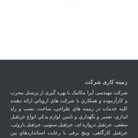
CLOUD BASED
زمینه کاری شرکت
شرکت مهندسی آيرا مکانيک با بهره گیری از پرسنل مجرب
و کارآزموده و همکاري با شرکت هاي اروپائي ارائه دهنده
کلیه خدمات در زمينه هاي طراحي، ساخت، نصب و راه
اندازي، تعمير و نگهداري و تامين لوازم يدکي انواع جرثقيل
سقفی، جرثقيل دروازه ای، جرثقيل ستونی، جرثقيل بازوئی،
جرثقیل کارگاهی، وینچ برقی با رعايت استانداردهاي بين