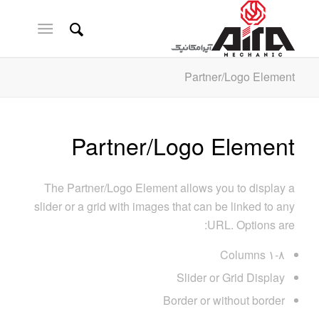
Partner/Logo Element
Partner/Logo Element
The Partner/Logo Element allows you to display a
slider or a grid with images that can be linked to any
URL. Options are:
۱-۸ Columns
Slider or Grid Display
Border or without border