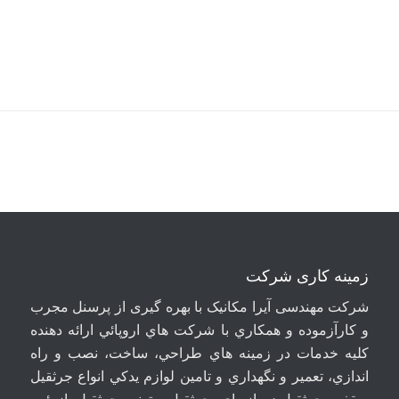
زمینه کاری شرکت
شرکت مهندسی آيرا مکانيک با بهره گیری از پرسنل مجرب
و کارآزموده و همکاري با شرکت هاي اروپائي ارائه دهنده
کلیه خدمات در زمينه هاي طراحي، ساخت، نصب و راه
اندازي، تعمير و نگهداري و تامين لوازم يدکي انواع جرثقيل
سقفی، جرثقيل دروازه ای، جرثقيل ستونی، جرثقيل بازوئی،